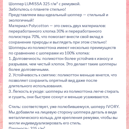
Шоппер LUMISSA 325 г/м² c ремувкой.
Заботьтесь о планете стильно!
Представляем ваш идеальный шоппер — стильный и
экологичный!
Материал Polycotton — это смесь двух материалов:
переработанного хлопка 30% и переработанного
полиэстера 70%, что помогает внести свой вклад в
сохранение природы и выглядеть при этом стильно!
Шопперы из поликоттона имеют несколько преимуществ
по сравнению с шоперами из 100% хлопка:
1. Долговечность: поликоттон более устойчив к износу и
разрывам, чем чистый хлопок. Это делает такие шопперы
более долговечными.
2. Устойчивость к смятию: поликоттон меньше мнется, что
позволяет сохранить опрятный вид даже после
длительного использования.
3. Легкость в уходе: шопперы из поликоттона легче стирать
и сушить, они быстрее сохнут и меньше усаживаются.
Стиль: соответствует, уже полюбившемуся, шоперу IVORY.
Мы добавили на лицевую сторону шоппера деталь в виде
металлического кольца, для крепления ремувки, чтобы вы
могли индивидуализировать его стиль.
Плотность: 325 г/м².