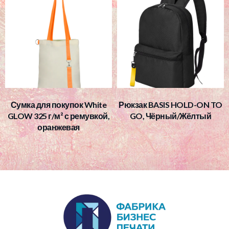
Сумка для покупок White
Рюкзак BASIS HOLD-ON TO
GLOW 325 г/м² с ремувкой,
GO, Чёрный/Жёлтый
оранжевая