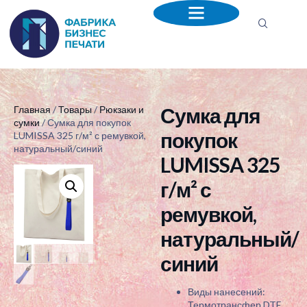
Сумка для
Главная
/
Товары
/
Рюкзаки и
сумки
/ Сумка для покупок
покупок
LUMISSA 325 г/м² с ремувкой,
натуральный/синий
LUMISSA 325
г/м² с
ремувкой,
натуральный/
синий
Виды нанесений:
Термотрансфер DTF,