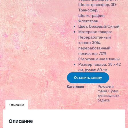
Шелкотрансфер, 3D-
Трансфер,
Шелкография,
Флекстран
Цвет: Бежевый/Синий
Материал товара:
Переработанный
хлопок 30%,
переработанный
полиэстер 70%
(Неокрашенная ткань)
Размер товара: 38 х 42
см, ручки: 60 см
Оставить заявку
Категория
Рюкзаки и
сумки
,
Сумки
для покупок и
отдыха
Описание
Описание