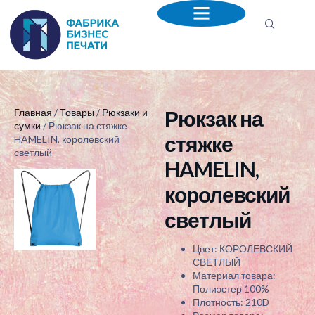
Рюкзак на
Главная
/
Товары
/
Рюкзаки и
сумки
/ Рюкзак на стяжке
стяжке
HAMELIN, королевский
светлый
HAMELIN,
королевский
светлый
Цвет: КОРОЛЕВСКИЙ
СВЕТЛЫЙ
Материал товара:
Полиэстер 100%
Плотность: 210D