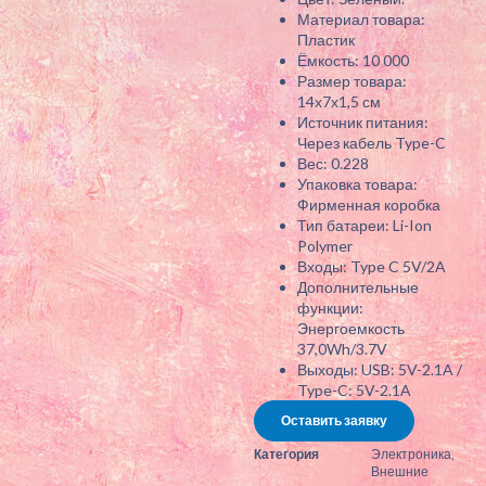
Материал товара:
Пластик
Ёмкость: 10 000
Размер товара:
14х7х1,5 см
Источник питания:
Через кабель Type-C
Вес: 0.228
Упаковка товара:
Фирменная коробка
Тип батареи: Li-Ion
Polymer
Входы: Type C 5V/2A
Дополнительные
функции:
Энергоемкость
37,0Wh/3.7V
Выходы: USB: 5V-2.1A /
Type-C: 5V-2.1A
Оставить заявку
Категория
Электроника
,
Внешние