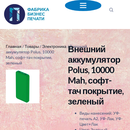
Внешний
Главная
/
Товары
/
Электроника
/ Внешний
аккумулятор Polus, 10000
аккумулятор
Mah, софт-тач покрытие,
зеленый
Polus, 10000
Mah, софт-
тач покрытие,
зеленый
Виды нанесений: УФ-
печать А2, УФ-Лак, УФ-
Цвет+Лак
Цвет: Зеленый.