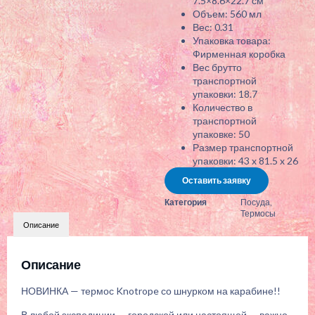
7.5×8.6×22.7 см
Объем: 560 мл
Вес: 0.31
Упаковка товара:
Фирменная коробка
Вес брутто
транспортной
упаковки: 18.7
Количество в
транспортной
упаковке: 50
Размер транспортной
упаковки: 43 x 81.5 x 26
Оставить заявку
Категория
Посуда
,
Термосы
Описание
Описание
НОВИНКА — термос Knotrope со шнурком на карабине!!
В любой экспедиции — городской или настоящей — важно,