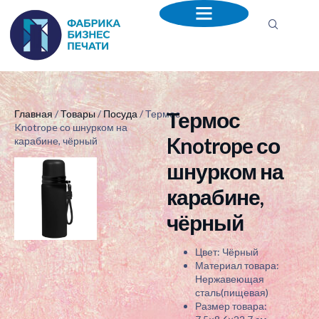
Термос
Главная
/
Товары
/
Посуда
/ Термос
Knotrope со шнурком на
Knotrope со
карабине, чёрный
шнурком на
карабине,
чёрный
Цвет: Чёрный
Материал товара:
Нержавеющая
сталь(пищевая)
Размер товара: