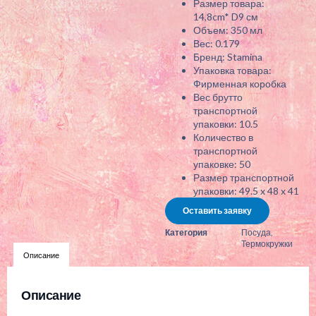
Размер товара:
14,8cm* D9 см
Объем: 350 мл
Вес: 0.179
Бренд: Stamina
Упаковка товара:
Фирменная коробка
Вес брутто
транспортной
упаковки: 10.5
Количество в
транспортной
упаковке: 50
Размер транспортной
упаковки: 49.5 x 48 x 41
Оставить заявку
Категория
Посуда
,
Термокружки
Описание
Описание