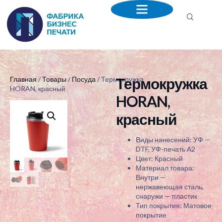
Термокружка
Главная
/
Товары
/
Посуда
/ Термокружка
HORAN, красный
HORAN,
красный
Виды нанесений: УФ —
DTF, УФ-печать А2
Цвет: Красный
Материал товара:
Внутри —
нержавеющая сталь,
снаружи — пластик
Тип покрытия: Матовое
покрытие