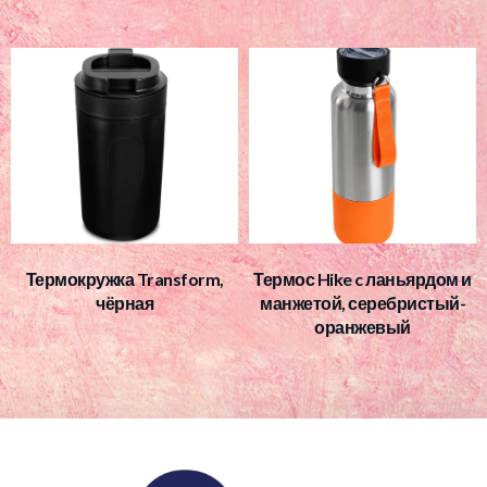
Термокружка Transform,
Термос Hike c ланьярдом и
чёрная
манжетой, серебристый-
оранжевый