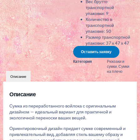
Вес брутто
транспортной
упаковки: 9
Количество в
транспортной
упаковке: 50
Размер транспортной
упаковки: 37 x 47 x 47
Оставить заявку
Категория
Рюкзаки и
сумки
,
Сумки
на плечо
Описание
Описание
Сумка из переработанного войлока с оригинальным
дизайном — идеальный вариант для практичной и
экологичной переноски ваших вещей.
Ориентировочный дизайн придает сумке современный и
привлекательный вид, добавляя стиль вашему образу и