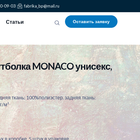
30-09-03
fabrika_bp@mail.ru
Статьи
Оставить заявку
тболка MONACO унисекс,
няя ткань: 100%полиэстер. задняя ткань:
г/м²
к в коробке. 5 штук в упаковке.