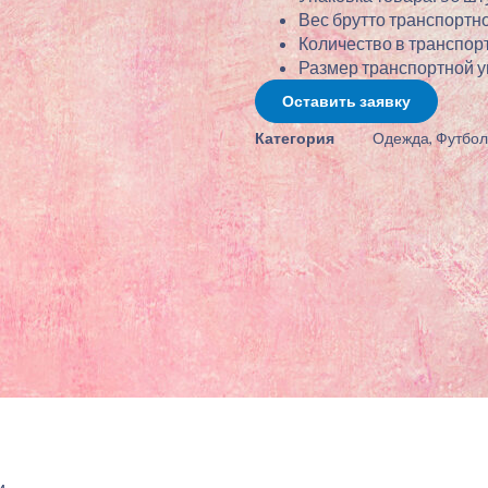
Вес брутто транспортно
Количество в транспорт
Размер транспортной упа
Оставить заявку
Категория
Одежда
,
Футбол
.