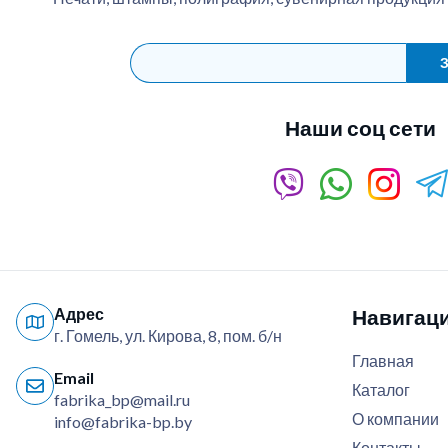
З
Наши соц сети
Адрес
Навигац
г. Гомель, ул. Кирова, 8, пом. б/н
Главная
Email
Каталог
fabrika_bp@mail.ru
О компании
info@fabrika-bp.by
Контакты