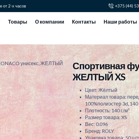
е от 2-х часов
+375 (44) 5
г
Товары
О компании
Контакты
Наши работы
Спортивная фу
 MONACO унисекс, ЖЕЛТЫЙ
ЖЕЛТЫЙ XS
Цвет: Жёлтый
Материал товара: перед
100%полиэстер 3d, 140 
Плотность: 140 г/м²
Размер товара: XS
Вес: 0.096
Бренд: ROLY
Упаковка товара: 50 шту