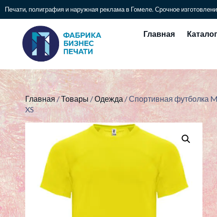
Печати, полиграфия и наружная реклама в Гомеле. Срочное изготовлени
Главная
Катало
Главная
/
Товары
/
Одежда
/ Спортивная футболка
XS