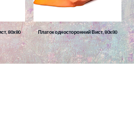
ст, 80х80
Платок односторонний Вист, 80х80