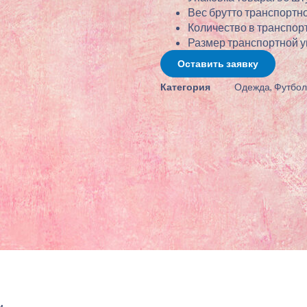
Вес брутто транспортно
Количество в транспорт
Размер транспортной упа
Оставить заявку
Категория
Одежда
,
Футбол
.