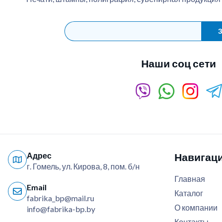
З
Наши соц сети
Адрес
Навигац
г. Гомель, ул. Кирова, 8, пом. б/н
Главная
Email
Каталог
fabrika_bp@mail.ru
О компании
info@fabrika-bp.by
Контакты