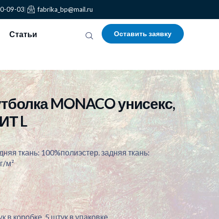
30-09-03
fabrika_bp@mail.ru
Статьи
Оставить заявку
тболка MONACO унисекс,
ИТ L
няя ткань: 100%полиэстер. задняя ткань:
г/м²
к в коробке. 5 штук в упаковке.