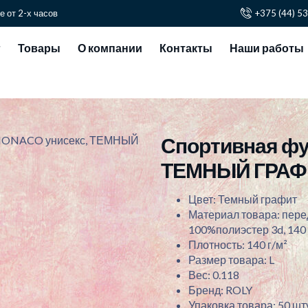
е от 2-х часов
+375 (44) 5
г
Товары
О компании
Контакты
Наши работы
Спортивная фу
 MONACO унисекс, ТЕМНЫЙ
ТЕМНЫЙ ГРАФ
Цвет: Темный графит
Материал товара: перед
100%полиэстер 3d, 140 
Плотность: 140 г/м²
Размер товара: L
Вес: 0.118
Бренд: ROLY
Упаковка товара: 50 шту