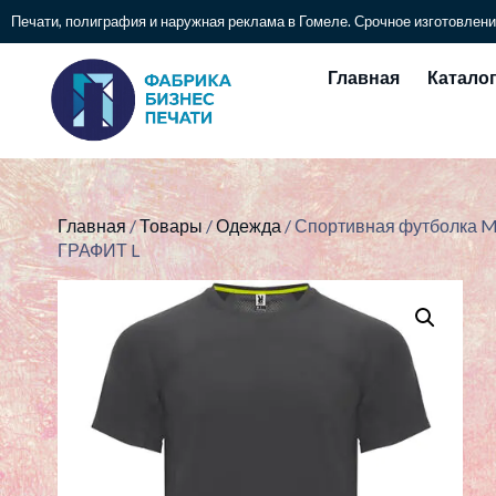
Печати, полиграфия и наружная реклама в Гомеле. Срочное изготовлени
Главная
Катало
Главная
/
Товары
/
Одежда
/ Спортивная футболка
ГРАФИТ L