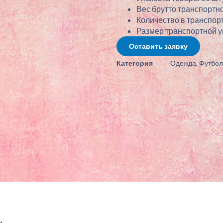
Вес брутто транспортно
Количество в транспорт
Размер транспортной упа
Оставить заявку
Категория
Одежда
,
Футбол
.