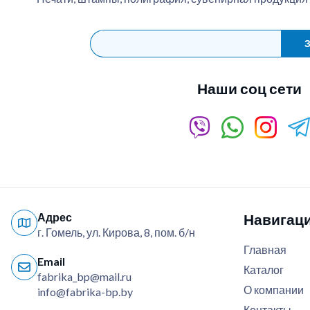
З
Наши соц сети
Адрес
Навигац
г. Гомель, ул. Кирова, 8, пом. б/н
Главная
Email
Каталог
fabrika_bp@mail.ru
О компании
info@fabrika-bp.by
Контакты