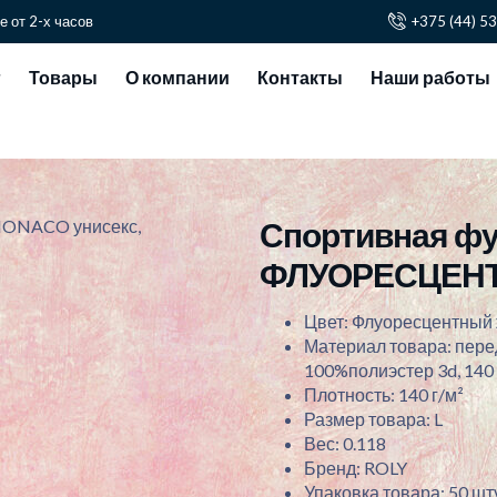
е от 2-х часов
+375 (44) 5
г
Товары
О компании
Контакты
Наши работы
Спортивная фу
MONACO унисекс,
ФЛУОРЕСЦЕНТ
Цвет: Флуоресцентный
Материал товара: перед
100%полиэстер 3d, 140 
Плотность: 140 г/м²
Размер товара: L
Вес: 0.118
Бренд: ROLY
Упаковка товара: 50 шту