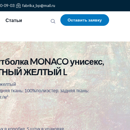
30-09-03
fabrika_bp@mail.ru
Статьи
Оставить заявку
тболка MONACO унисекс,
НЫЙ ЖЕЛТЫЙ L
 желтый
няя ткань: 100%полиэстер. задняя ткань:
г/м²
к в коробке. 5 штук в упаковке.