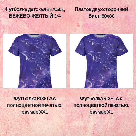
Футболка детская BEAGLE,
Платок двухсторонний
БЕЖЕВО-ЖЕЛТЫЙ 3/4
Вист, 80х80
Футболка RIXELA с
Футболка RIXELA с
полноцветной печатью,
полноцветной печатью,
размер XXL
размер XL