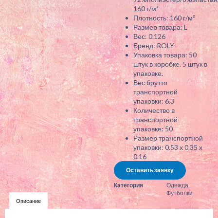
160 г/м²
Плотность: 160 г/м²
Размер товара: L
Вес: 0.126
Бренд: ROLY
Упаковка товара: 50
штук в коробке. 5 штук в
упаковке.
Вес брутто
транспортной
упаковки: 6.3
Количество в
транспортной
упаковке: 50
Размер транспортной
упаковки: 0.53 x 0.35 x
0.16
Оставить заявку
Категория
Одежда
,
Футболки
Описание