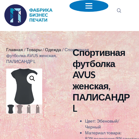
Спортивная
Главная
/
Товары
/
Одежда
/ Спортивная
футболка AVUS женская,
футболка
ПАЛИСАНДР L
AVUS
женская,
ПАЛИСАНДР
L
Цвет: Эбеновый/
Черный
Материал товара:
92%полиэстер/8%эластан