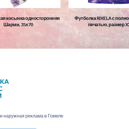
ая косынка односторонняя
Футболка RIXELA с полн
Шарми, 35х70
печатью, размер X
 и наружная реклама в Гомеле