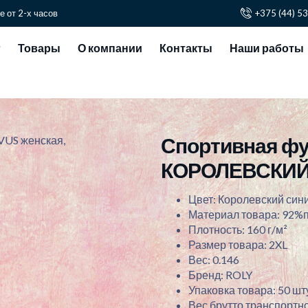
е от 2-х часов
+375 (44) 5
г
Товары
О компании
Контакты
Наши работы
Спортивная фу
VUS женская,
КОРОЛЕВСКИЙ
Цвет: Королевский син
Материал товара: 92%п
Плотность: 160 г/м²
Размер товара: 2XL
Вес: 0.146
Бренд: ROLY
Упаковка товара: 50 шту
Вес брутто транспортно