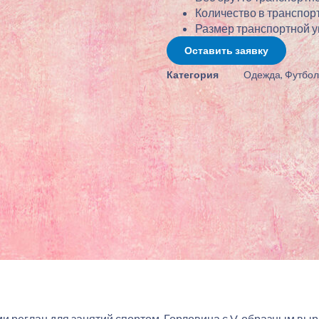
Количество в транспорт
Размер транспортной упа
Оставить заявку
Категория
Одежда
,
Футбол
 реглан для занятий спортом. Горловина с V-образным выре