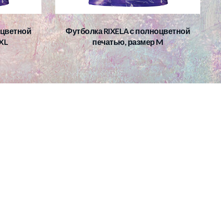
оцветной
Футболка RIXELA с полноцветной
XL
печатью, размер M