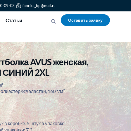
30-09-03
fabrika_bp@mail.ru
Статьи
Оставить заявку
тболка AVUS женская,
 СИНИЙ 2XL
ий
олиэстер/8%эластан, 160 г/м²
к в коробке. 5 штук в упаковке.
й упаковки: 7.3