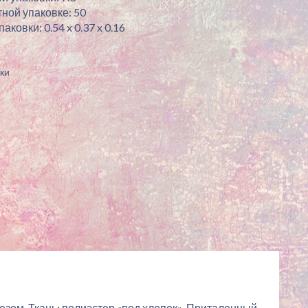
ной упаковке: 50
ковки: 0.54 x 0.37 x 0.16
ки
зом. Ткань: полиэстер «под хлопок». Приталенный