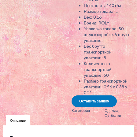
Плотность: 140 г/м²
Размер товара: L
Вес: 0.16
Бренд: ROLY
Упаковка товара: 50
штук в коробке. 5 штук в
упаковке.
Вес брутто
транспортной
упаковки: 8
Количество в
транспортной
упаковке: 50
Размер транспортной
упаковки: 0.56 x 0.38 x
0.21
Оставить заявку
Категория
Одежда
,
Футболки
Описание