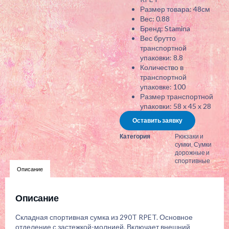
Размер товара: 48см
Вес: 0.88
Бренд: Stamina
Вес брутто
транспортной
упаковки: 8.8
Количество в
транспортной
упаковке: 100
Размер транспортной
упаковки: 58 x 45 x 28
Оставить заявку
Категория
Рюкзаки и
сумки
,
Сумки
дорожные и
спортивные
Описание
Описание
Складная спортивная сумка из 290T RPET. Основное
отделение с застежкой-молнией. Включает внешний