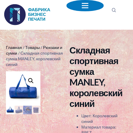
Складная
Главная
/
Товары
/
Рюкзаки и
сумки
/ Складная спортивная
спортивная
сумка MANLEY, королевский
синий
сумка
MANLEY,
королевский
синий
Цвет: Королевский
синий
Материал товара:
RPET