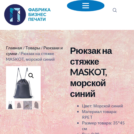
Рюкзак на
Главная
/
Товары
/
Рюкзаки и
сумки
/ Рюкзак на стяжке
стяжке
MASKOT, морской синий
MASKOT,
морской
синий
Цвет: Морской синий
Материал товара:
RPET
Размер товара: 35*45
см