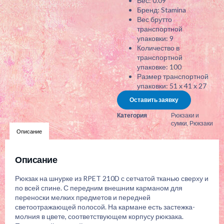
Вес: 0.09
Бренд: Stamina
Вес брутто
транспортной
упаковки: 9
Количество в
транспортной
упаковке: 100
Размер транспортной
упаковки: 51 x 41 x 27
Оставить заявку
Категория
Рюкзаки и
сумки
,
Рюкзаки
Описание
Описание
Рюкзак на шнурке из RPET 210D с сетчатой тканью сверху и
по всей спине. С передним внешним карманом для
переноски мелких предметов и передней
светоотражающей полосой. На кармане есть застежка-
молния в цвете, соответствующем корпусу рюкзака.