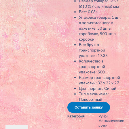
Размер товара: 135 /
Ø13 (17 с клипом) мм
Вес: 0.034
Упаковка товара: 1 шт.
в полиэтиленовом
пакетике, 50 шт в
коробочке, 500 шт в
коробке
Вес брутто
транспортной
упаковки: 17.35
Количество в
транспортной
упаковке: 500
Размер транспортной
упаковки: 32 x 22 x 27
Цвет чернил: Синий
Тип механизма:
Поворотный
Оставить заявку
Категория
Ручки
,
Металлические
ручки