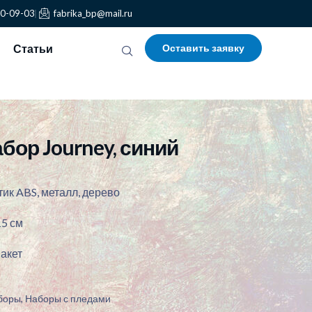
30-09-03
fabrika_bp@mail.ru
Статьи
Оставить заявку
ор Journey, синий
ик ABS, металл, дерево
15 см
пакет
боры
,
Наборы с пледами