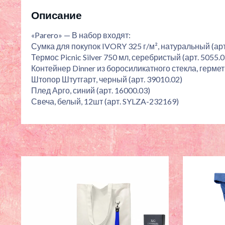
Описание
«Parero» — В набор входят:
Сумка для покупок IVORY 325 г/м², натуральный (арт
Термос Picnic Silver 750 мл, серебристый (арт. 5055.0
Контейнер Dinner из боросиликатного стекла, гермет
Штопор Штутгарт, черный (арт. 39010.02)
Плед Арго, синий (арт. 16000.03)
Свеча, белый, 12шт (арт. SYLZA-232169)