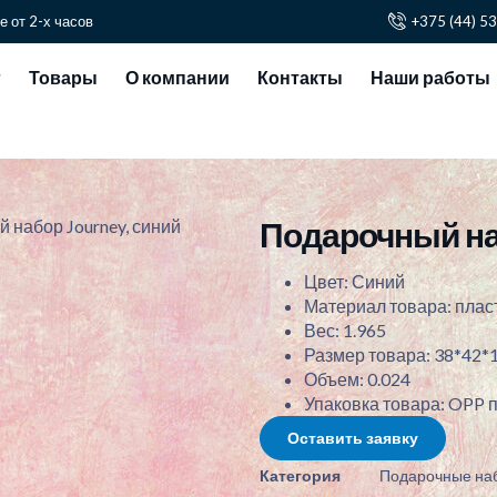
е от 2-х часов
+375 (44) 5
г
Товары
О компании
Контакты
Наши работы
Подарочный наб
 набор Journey, синий
Цвет: Синий
Материал товара: пласт
Вес: 1.965
Размер товара: 38*42*
Объем: 0.024
Упаковка товара: OPP 
Оставить заявку
Категория
Подарочные на