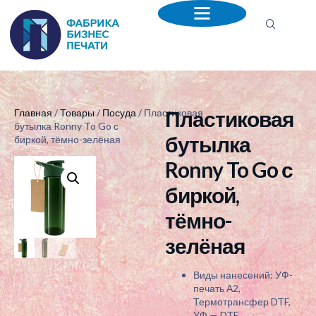
Пластиковая
Главная
/
Товары
/
Посуда
/ Пластиковая
бутылка Ronny To Go с
бутылка
биркой, тёмно-зелёная
Ronny To Go с
биркой,
тёмно-
зелёная
Виды нанесений: УФ-
печать А2,
Термотрансфер DTF,
УФ — DTF,