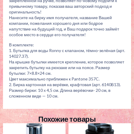
закреплённой на ручке, позволяет по-новому подойти к
привычному товару, показав ваш авторский подход и
оригинальность!
Нанесите на бирку имя получателя, название Вашей
компании, пожелания хорошего дня или бодрое
напутствие на будущий год, и Ваш подарок точно займёт
особое место в сердце его получателя!
В комплекте:
1. Бутылка для воды Ronny с клапаном, тёмно-зелёная (арт.
14027.37).
На крышке бутылки имеется крепление, которое позволяет
закрепить бутылку на рюкзаке или на поясе. Размер
бутылки: 7×8.8×24 см.
Цвет максимально приближен к Pantone 357C.
2. Бирка картонная на верёвке, крафтовая (арт. 6140B13).
Размер бирки: 10 х 4,5 см. Длина верёвочки- 20 см, в
сложенном виде — 10 см.
Похожие товары