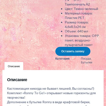
Тампопечать А2
Цвет: Темно-зеленый
Материал товара:
Пластик PET
Размер товара:
6,6х8,5х24 см
Объем: 640 мл
Упаковка товара: OPP
пакет, воздушно-
пузырчатый пакет
Оставить заявку
Категория
Посуда
,
Бутылки
Описание
Описание
Кастомизация никогда не бывает лишней, Вы согласны?)
Комплект «Ronny To Go!» открывает новые горизонты для
творчества!
Дополнение к бутылке Ronny в виде крафтовой бирки,