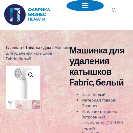
Машинка для
Главная
/
Товары
/
Дом
/ Машинка
для удаления катышков
удаления
Fabric, белый
катышков
Fabric, белый
Цвет: Белый
Материал товара:
Пластик
Источник питания:
Встроенный
аккумулятор (DC/USB
Type-A)