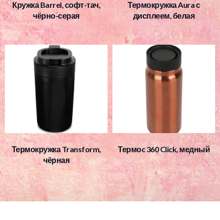
Кружка Barrel, софт-тач,
Термокружка Aura с
чёрно-серая
дисплеем, белая
Термокружка Transform,
Термоc 360 Click, медный
чёрная