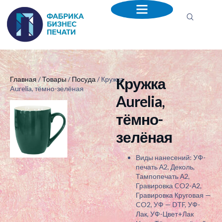
Кружка
Главная
/
Товары
/
Посуда
/ Кружка
Aurelia, тёмно-зелёная
Aurelia,
тёмно-
зелёная
Виды нанесений: УФ-
печать А2, Деколь,
Тампопечать А2,
Гравировка CO2-А2,
Гравировка Круговая —
CO2, УФ — DTF, УФ-
Лак, УФ-Цвет+Лак