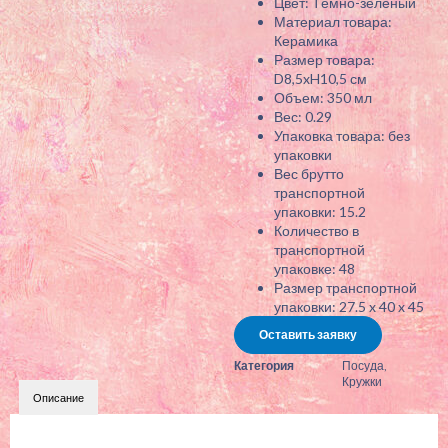
Цвет: Тёмно-зелёный
Материал товара:
Керамика
Размер товара:
D8,5xH10,5 см
Объем: 350 мл
Вес: 0.29
Упаковка товара: без
упаковки
Вес брутто
транспортной
упаковки: 15.2
Количество в
транспортной
упаковке: 48
Размер транспортной
упаковки: 27.5 x 40 x 45
Оставить заявку
Категория
Посуда
,
Кружки
Описание