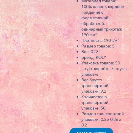
Материал товара:
100% хлопок, кардное
прядение с
ферметивной
обработкой,
одинарный трикотаж,
190 г/м²
Плотность: 190 г/м²
Размер товара: S
Вес: 0.184
Бренд: ROLY
Упаковка товара: 50
штук в коробке. 5 штук в
упаковке.
Вес брутто
транспортной
упаковки: 9.2
Количество в
транспортной
упаковке: 50
Размер транспортной
упаковки: 0.5 x 0.36 x
0.2