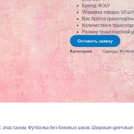
Бренд: ROLY
Упаковка товара: 50 шту
Вес брутто транспортно
Количество в транспорт
Размер транспортной упа
Оставить заявку
Категория
Одежда
,
Футбол
с эластаном. Футболка без боковых швов. Широкая цветовая