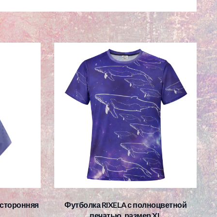
хсторонняя
Футболка RIXELA с полноцветной
печатью, размер XL