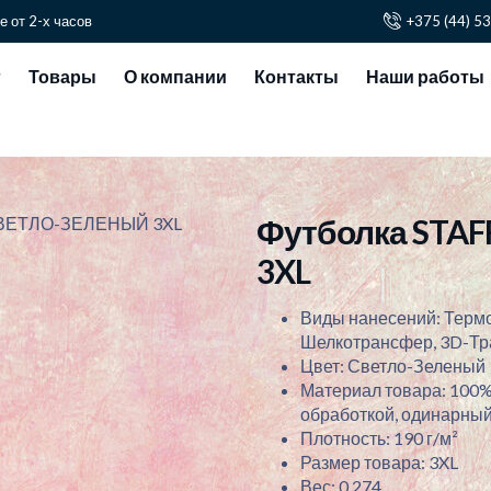
е от 2-х часов
+375 (44) 5
г
Товары
О компании
Контакты
Наши работы
Футболка STA
 СВЕТЛО-ЗЕЛЕНЫЙ 3XL
3XL
Виды нанесений: Терм
Шелкотрансфер, 3D-Т
Цвет: Светло-Зеленый
Материал товара: 100%
обработкой, одинарный 
Плотность: 190 г/м²
Размер товара: 3XL
Вес: 0.274