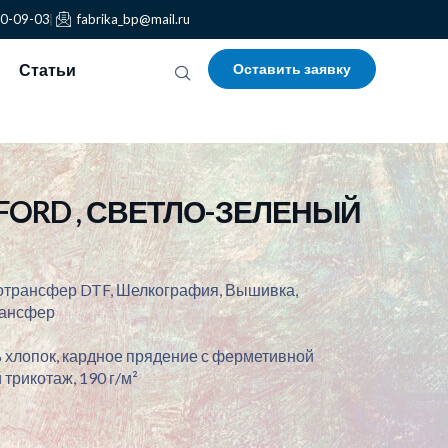
30-09-03
fabrika_bp@mail.ru
Статьи
Оставить заявку
FFORD , СВЕТЛО-ЗЕЛЕНЫЙ
отрансфер DTF, Шелкография, Вышивка,
рансфер
 хлопок, кардное прядение с ферметивной
трикотаж, 190 г/м²