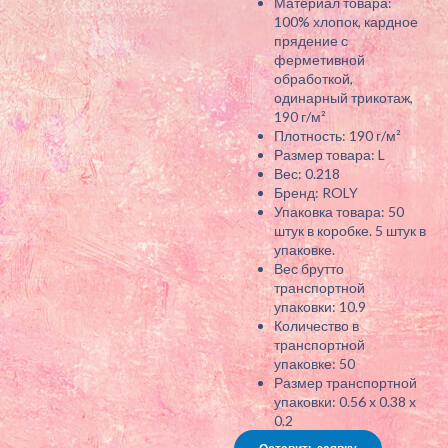
Материал товара:
100% хлопок, кардное
прядение с
ферметивной
обработкой,
одинарный трикотаж,
190 г/м²
Плотность: 190 г/м²
Размер товара: L
Вес: 0.218
Бренд: ROLY
Упаковка товара: 50
штук в коробке. 5 штук в
упаковке.
Вес брутто
транспортной
упаковки: 10.9
Количество в
транспортной
упаковке: 50
Размер транспортной
упаковки: 0.56 x 0.38 x
0.2