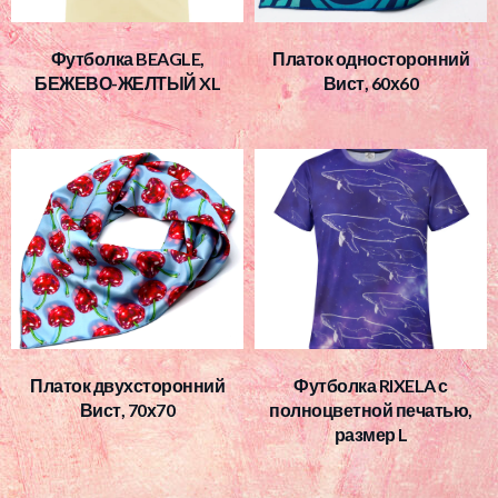
Футболка BEAGLE,
Платок односторонний
БЕЖЕВО-ЖЕЛТЫЙ XL
Вист, 60х60
Платок двухсторонний
Футболка RIXELA с
Вист, 70х70
полноцветной печатью,
размер L