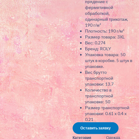
прядение с
ферметивной
обработкой,
одинарный трикотаж,
190 г/м²
Плотность: 190 г/м²
Размер товара: 3XL
Вес: 0.274
Бренд: ROLY
Упаковка товара: 50
штук в коробке. 5 штук в
упаковке.
Вес брутто
транспортной
упаковки: 13.7
Количество в
транспортной
упаковке: 50
Размер транспортной
упаковки: 0.61 x 0.4 x
0.21
Оставить заявку
Категория
Одежда
,