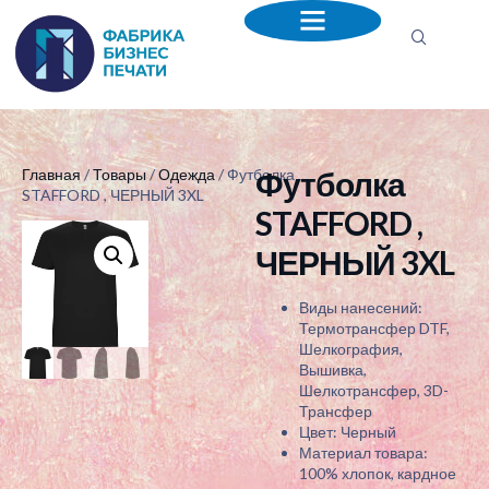
Футболка
Главная
/
Товары
/
Одежда
/ Футболка
STAFFORD , ЧЕРНЫЙ 3XL
STAFFORD ,
ЧЕРНЫЙ 3XL
Виды нанесений:
Термотрансфер DTF,
Шелкография,
Вышивка,
Шелкотрансфер, 3D-
Трансфер
Цвет: Черный
Материал товара:
100% хлопок, кардное