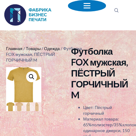
Футболка
Главная
/
Товары
/
Одежда
/ Футболка
FOX мужская, ПЁСТРЫЙ
FOX мужская,
ГОРЧИЧНЫЙ M
ПЁСТРЫЙ
ГОРЧИЧНЫЙ
M
Цвет: Пёстрый
горчичный
Материал товара:
65%полиэстер/35%хлопок
одинарное джерси, 150