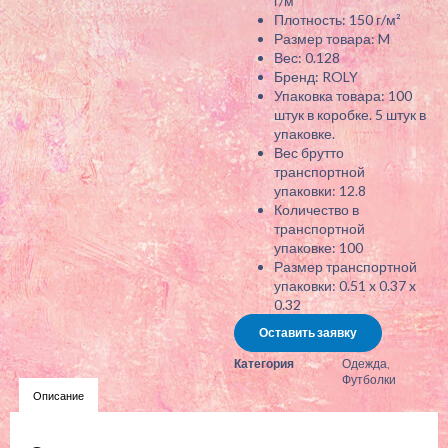
г/м²
Плотность: 150 г/м²
Размер товара: M
Вес: 0.128
Бренд: ROLY
Упаковка товара: 100
штук в коробке. 5 штук в
упаковке.
Вес брутто
транспортной
упаковки: 12.8
Количество в
транспортной
упаковке: 100
Размер транспортной
упаковки: 0.51 x 0.37 x
0.32
Оставить заявку
Категория
Одежда
,
Футболки
Описание