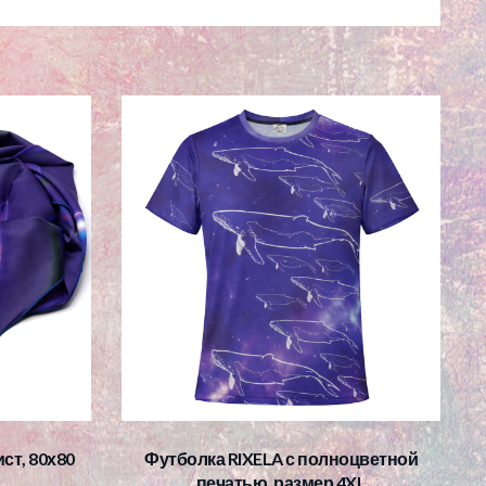
ст, 80х80
Футболка RIXELA с полноцветной
печатью, размер 4XL