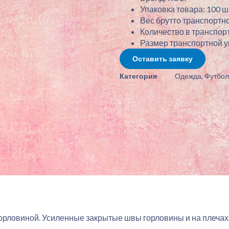
Упаковка товара: 100 шт
Вес брутто транспортно
Количество в транспорт
Размер транспортной упа
Оставить заявку
Категория
Одежда
,
Футбол
горловиной. Усиленные закрытые швы горловины и на плечах