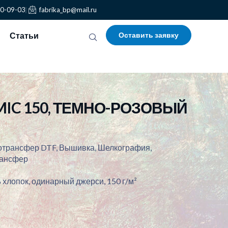
30-09-03
fabrika_bp@mail.ru
Статьи
Оставить заявку
MIC 150, ТЕМНО-РОЗОВЫЙ
отрансфер DTF, Вышивка, Шелкография,
рансфер
 хлопок, одинарный джерси, 150 г/м²