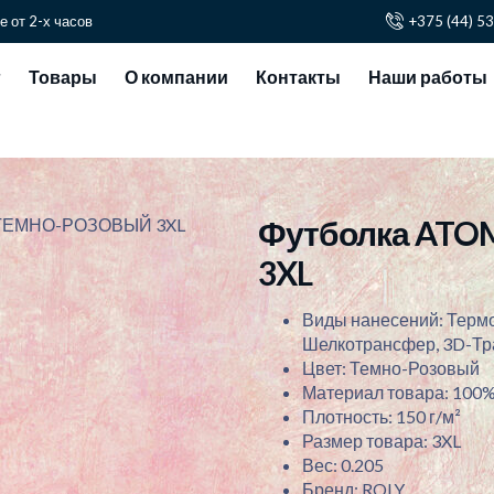
е от 2-х часов
+375 (44) 5
г
Товары
О компании
Контакты
Наши работы
Футболка ATO
, ТЕМНО-РОЗОВЫЙ 3XL
3XL
Виды нанесений: Терм
Шелкотрансфер, 3D-Т
Цвет: Темно-Розовый
Материал товара: 100%
Плотность: 150 г/м²
Размер товара: 3XL
Вес: 0.205
Бренд: ROLY