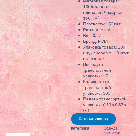
Материал товара:
100% хлопок,
одинарный джерси,
150 г/м²
Плотность: 150 г/м²
Размер товара: L
Вес: 0.17
Бренд: ROLY
Упаковка товара: 100
штук в коробке. 10 штук
в упаковке.
Вес брутто
транспортной
упаковки: 17
Количество в
транспортной
упаковке: 100
Размер транспортной
упаковки: 0.53 x 0.37 x
0.3
Оставить заявку
Категория
Одежда
,
Футболки