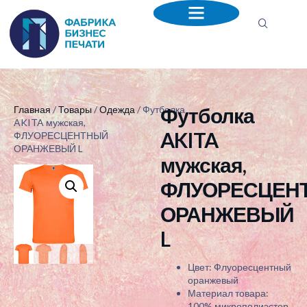
Футболка
Главная
/
Товары
/
Одежда
/ Футболка
AKITA мужская,
AKITA
ФЛУОРЕСЦЕНТНЫЙ
ОРАНЖЕВЫЙ L
мужская,
ФЛУОРЕСЦЕН
ОРАНЖЕВЫЙ
L
Цвет: Флуоресцентный
оранжевый
Материал товара:
100% микрополиэстер,