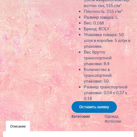
коттон тач, 155 г/м²
Плотность: 155 г/м²
Размер товара: L
Вес: 0.168
Бренд: ROLY
Упаковка товара: 50
штук в коробке. 5 штук в
упаковке.
Вес брутто
транспортной
упаковки: 8.4
Количество в
транспортной
упаковке: 50
Размер транспортной
упаковки: 0.54 x 0.37 x
0.18
Оставить заявку
Категория
Одежда
,
Футболки
Описание