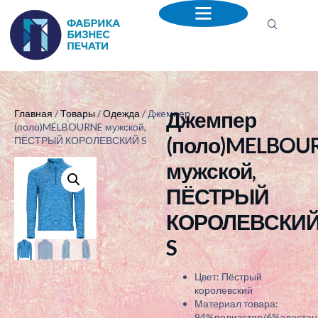
Джемпер
Главная
/
Товары
/
Одежда
/ Джемпер
(поло)MELBOURNE мужской,
(поло)MELBOU
ПЁСТРЫЙ КОРОЛЕВСКИЙ S
мужской,
ПЁСТРЫЙ
КОРОЛЕВСКИ
S
Цвет: Пёстрый
королевский
Материал товара:
94%полиэстер/6%эластан