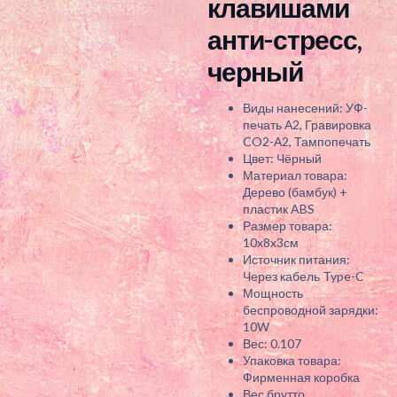
клавишами
анти-стресс,
черный
Виды нанесений: УФ-
печать А2, Гравировка
CO2-А2, Тампопечать
Цвет: Чёрный
Материал товара:
Дерево (бамбук) +
пластик ABS
Размер товара:
10x8x3см
Источник питания:
Через кабель Type-C
Мощность
беспроводной зарядки:
10W
Вес: 0.107
Упаковка товара:
Фирменная коробка
Вес брутто