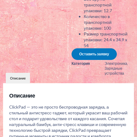
транспортной
упаковки: 12.7
Количество в
транспортной
упаковке: 100
Размер транспортной
упаковки: 24.4 x 34.9 x
54
Оставить заявку
Категория
Электроника
,
Зарядные
устройства
Описание
Описание
ClickPad — это не просто беспроводная зарядка, а
стильный антистресс-гаджет, который украсит ваш рабочий
стол и подарит удовольствие от каждого касания. Сочетая
натуральный бамбук, анти-стресс клавиши и современную
технологию быстрой зарядки, ClickPad превращает
рутинные моменты в источник радости и комфорта.