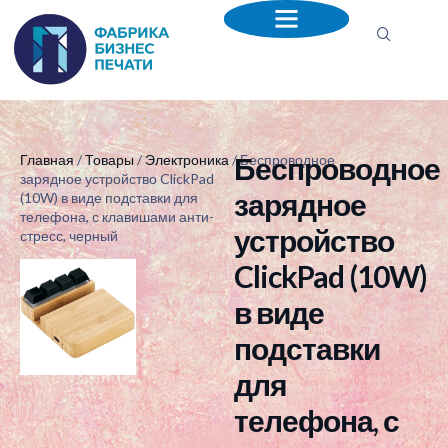
Беспроводное
Главная
/
Товары
/
Электроника
/ Беспроводное
зарядное устройство ClickPad
зарядное
(10W) в виде подставки для
телефона, с клавишами анти-
устройство
стресс, черный
ClickPad (10W)
в виде
подставки
для
телефона, с